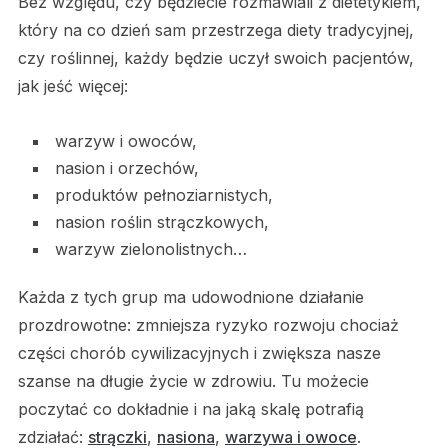
Bez względu, czy będziecie rozmawiali z dietetykiem,
który na co dzień sam przestrzega diety tradycyjnej,
czy roślinnej, każdy będzie uczył swoich pacjentów,
jak jeść więcej:
warzyw i owoców,
nasion i orzechów,
produktów pełnoziarnistych,
nasion roślin strączkowych,
warzyw zielonolistnych…
Każda z tych grup ma udowodnione działanie
prozdrowotne: zmniejsza ryzyko rozwoju chociaż
części chorób cywilizacyjnych i zwiększa nasze
szanse na długie życie w zdrowiu. Tu możecie
poczytać co dokładnie i na jaką skalę potrafią
zdziałać:
strączki
,
nasiona
,
warzywa i owoce
.