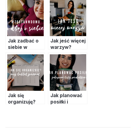
roślinnej i
potrawom
przykładowy
jadłospis
Jak zadbać o
Jak jeść więcej
siebie w
warzyw?
czasach
#zostańwdomu?
Jak się
Jak planować
organizuję?
posiłki i
Mój bullet
stworzyć
journal
praktyczną
listę
zakupową?