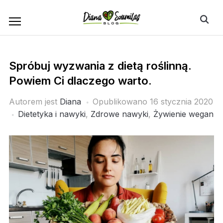
Skip
Search
to
for:
content
Spróbuj wyzwania z dietą roślinną.
Powiem Ci dlaczego warto.
Autorem jest
Diana
Opublikowano
16 stycznia 2020
Dietetyka i nawyki
,
Zdrowe nawyki
,
Żywienie wegan