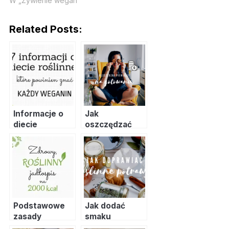
W „Żywienie wegan"
Related Posts:
Informacje o
Jak
diecie
oszczędzać
roślinnej, które
pieniądze na
powinien znać
gotowaniu?
każdy weganin
Podstawowe
Jak dodać
zasady
smaku
układania diety
roślinnym