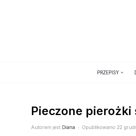
Skip
to
content
PRZEPISY
Pieczone pierożki
Autorem jest
Diana
Opublikowano
22 grud