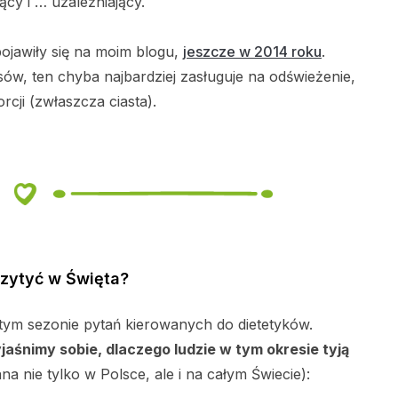
ący i … uzależniający.
pojawiły się na moim blogu,
jeszcze w 2014 roku
.
sów, ten chyba najbardziej zasługuje na odświeżenie,
rcji (zwłaszcza ciasta).
rzytyć w Święta?
tym sezonie pytań kierowanych do dietetyków.
jaśnimy sobie, dlaczego ludzie w tym okresie tyją
a nie tylko w Polsce, ale i na całym Świecie):