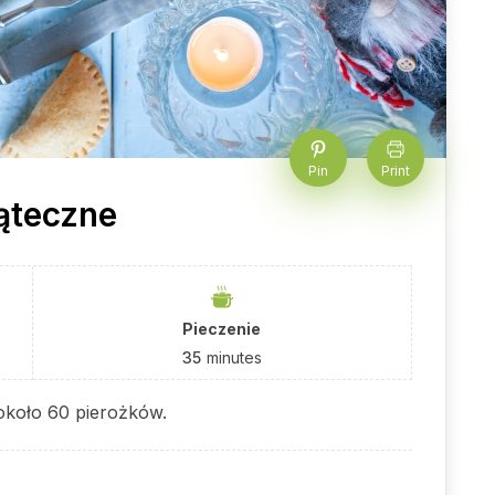
Pin
Print
iąteczne
Pieczenie
35
minutes
około 60 pierożków.