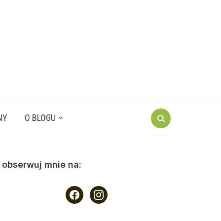
Search
NY
O BLOGU
for:
obserwuj mnie na:
facebook
instagram