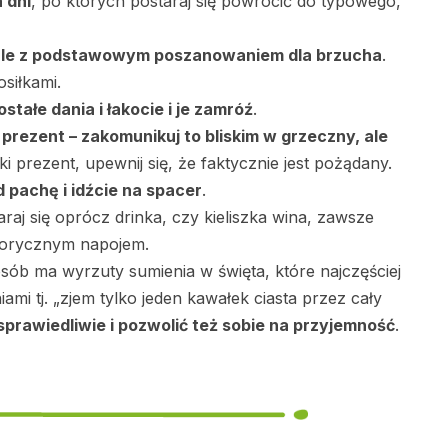
 dni
, po których postaraj się powrócić do typowego,
, ale z podstawowym poszanowaniem dla brzucha
.
siłkami.
tałe dania i łakocie i je zamróź
.
prezent – zakomunikuj to bliskim w grzeczny, ale
dki prezent, upewnij się, że faktycznie jest pożądany.
d pachę i idźcie na spacer
.
araj się oprócz drinka, czy kieliszka wina, zawsze
alorycznym napojem.
osób ma wyrzuty sumienia w święta, które najczęściej
mi tj. „zjem tylko jeden kawałek ciasta przez cały
sprawiedliwie i pozwolić też sobie na przyjemność
.