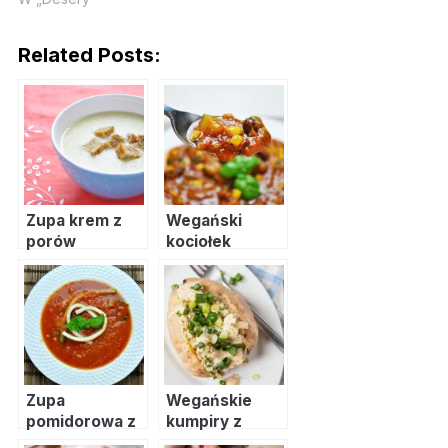
Related Posts:
Zupa krem z
Wegański
porów
kociołek
meksykański
Zupa
Wegańskie
pomidorowa z
kumpiry z
makaronem z
sosem