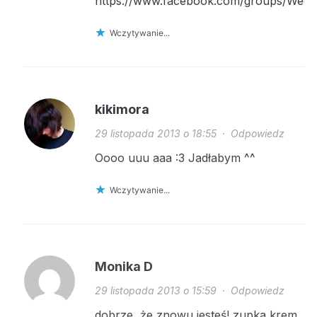
https://www.facebook.com/groups/WegeB
Wczytywanie...
kikimora
29 listopada 2013 o 18:55
·
Odpowiedz
Oooo uuu aaa :3 Jadłabym ^^
Wczytywanie...
Monika D
29 listopada 2013 o 15:59
·
Odpowiedz
dobrze, że znowu jesteś! zupka krem