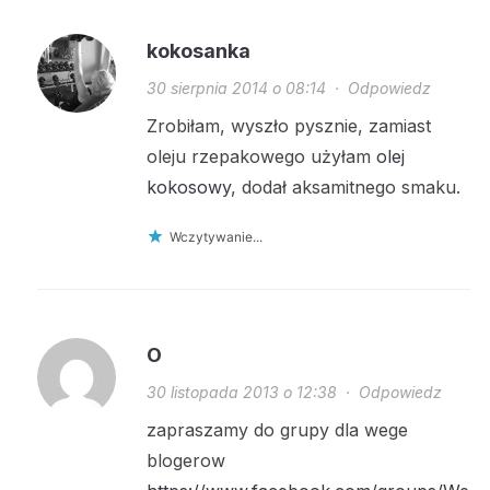
kokosanka
30 sierpnia 2014 o 08:14
·
Odpowiedz
Zrobiłam, wyszło pysznie, zamiast
oleju rzepakowego użyłam
olej
kokosowy
, dodał aksamitnego smaku.
Wczytywanie...
O
30 listopada 2013 o 12:38
·
Odpowiedz
zapraszamy do grupy dla wege
blogerow