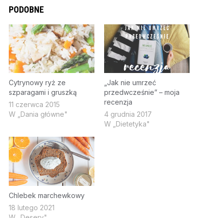
PODOBNE
Cytrynowy ryż ze
„Jak nie umrzeć
szparagami i gruszką
przedwcześnie” – moja
recenzja
11 czerwca 2015
W „Dania główne"
4 grudnia 2017
W „Dietetyka"
Chlebek marchewkowy
18 lutego 2021
W „Desery"