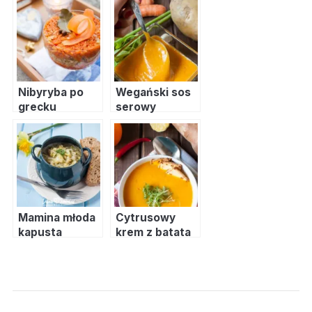
cukinii
orzechowym
Nibyryba po
Wegański sos
grecku
serowy
Mamina młoda
Cytrusowy
kapusta
krem z batata