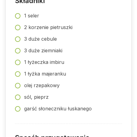
Składniki
1 seler
2 korzenie pietruszki
3 duże cebule
3 duże ziemniaki
1 łyżeczka imbiru
1 łyżka majeranku
olej rzepakowy
sól, pieprz
garść słoneczniku łuskanego