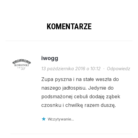
KOMENTARZE
iwogg
13 października 2016 o 10:12
·
Odpowiedz
Zupa pyszna i na stałe weszła do
naszego jadłospisu. Jedynie do
podsmażonej cebuli dodaję ząbek
czosnku i chwilkę razem duszę.
Wczytywanie...